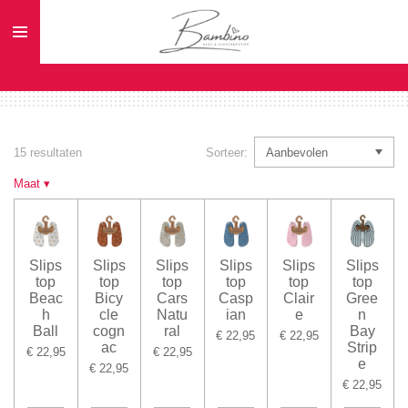
Ga
direct
naar
de
hoofdinhoud
15 resultaten
Sorteer:
Maat
▾
Slips
Slips
Slips
Slips
Slips
Slips
top
top
top
top
top
top
Beac
Bicy
Cars
Casp
Clair
Gree
h
cle
Natu
ian
e
n
Ball
cogn
ral
Bay
€ 22,95
€ 22,95
ac
Strip
€ 22,95
€ 22,95
e
€ 22,95
€ 22,95