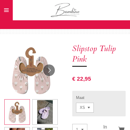
Ga
direct
naar
de
hoofdinhoud
Slipstop Tulip
Pink
€ 22,95
Maat
In