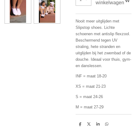
winkelwagen
Nooit meer uitglijden met
Slipstop shoes. Lichte
schoenen met antislip flexzool.
Beschermend tegen UV
straling, hete stranden en
uitglijden bij het zwembad of de
douche. Ideaal voor thuis, gym-
en danslessen.
INF = maat 18-20
XS = maat 21-23
S = maat 24-26
M = maat 27-29
D
D
S
D
e
e
h
e
l
e
a
l