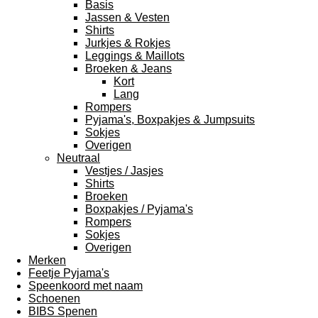
Basis
Jassen & Vesten
Shirts
Jurkjes & Rokjes
Leggings & Maillots
Broeken & Jeans
Kort
Lang
Rompers
Pyjama's, Boxpakjes & Jumpsuits
Sokjes
Overigen
Neutraal
Vestjes / Jasjes
Shirts
Broeken
Boxpakjes / Pyjama's
Rompers
Sokjes
Overigen
Merken
Feetje Pyjama's
Speenkoord met naam
Schoenen
BIBS Spenen