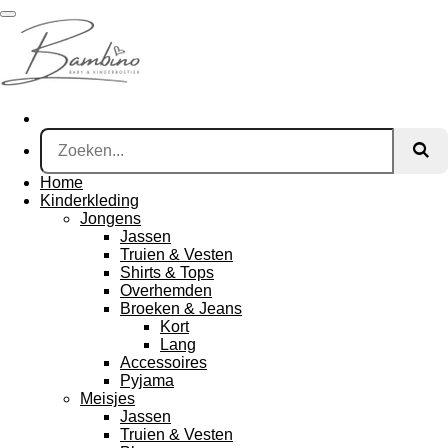
Ga
direct
naar
de
hoofdinhoud
Home
Kinderkleding
Jongens
Jassen
Truien & Vesten
Shirts & Tops
Overhemden
Broeken & Jeans
Kort
Lang
Accessoires
Pyjama
Meisjes
Jassen
Truien & Vesten