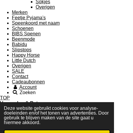
Sokjes
Overigen
Merken
Feetje Pyjama's
Speenkoord met naam
Schoenen
BIBS Spenen
Beenmode
Babidu
Slipstops
Happy Horse
Little Dutch
Overigen
SALE
Contact
Cadeaubonnen
Account
Zoeken
TOP
Verzenden & Retourneren
Deze website gebruikt cookies voor analyse-
Algemene Voorwaarden
doeleinden en/of het tonen van advertenties. Door
Retourformulier
gebruik te blijven maken van de site gaat u
© 2017 Bambino
hiermee akkoord.