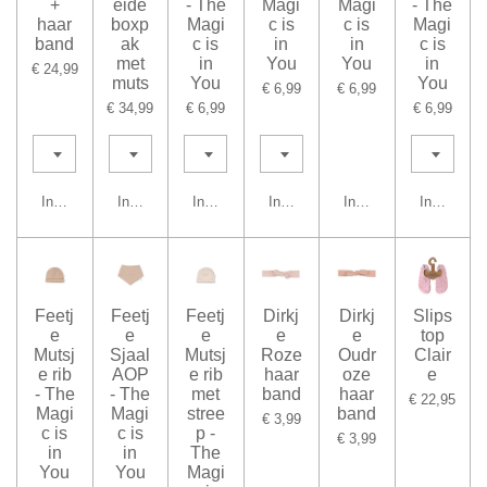
+
eide
- The
Magi
Magi
- The
haar
boxp
Magi
c is
c is
Magi
band
ak
c is
in
in
c is
met
in
You
You
in
€ 24,99
muts
You
You
€ 6,99
€ 6,99
€ 34,99
€ 6,99
€ 6,99
In winkelwagen
In winkelwagen
In winkelwagen
In winkelwagen
In winkelwagen
In winkel
Feetj
Feetj
Feetj
Dirkj
Dirkj
Slips
e
e
e
e
e
top
Mutsj
Sjaal
Mutsj
Roze
Oudr
Clair
e rib
AOP
e rib
haar
oze
e
- The
- The
met
band
haar
€ 22,95
Magi
Magi
stree
band
€ 3,99
c is
c is
p -
€ 3,99
in
in
The
You
You
Magi