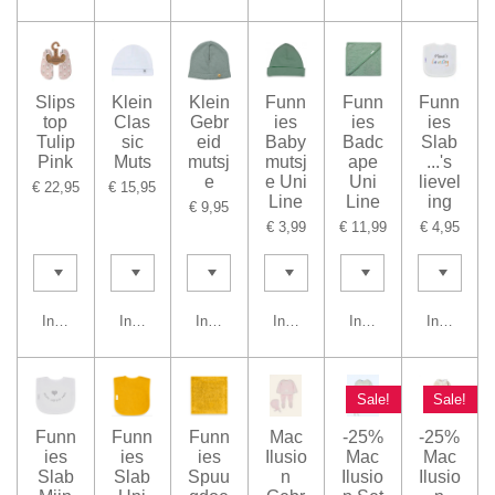
Slips
Klein
Klein
Funn
Funn
Funn
top
Clas
Gebr
ies
ies
ies
Tulip
sic
eid
Baby
Badc
Slab
Pink
Muts
mutsj
mutsj
ape
...'s
e
e Uni
Uni
lievel
€ 22,95
€ 15,95
Line
Line
ing
€ 9,95
€ 3,99
€ 11,99
€ 4,95
In winkelwagen
In winkelwagen
In winkelwagen
In winkelwagen
In winkelwagen
In winkel
Sale!
Sale!
Funn
Funn
Funn
Mac
-25%
-25%
ies
ies
ies
Ilusio
Mac
Mac
Slab
Slab
Spuu
n
Ilusio
Ilusio