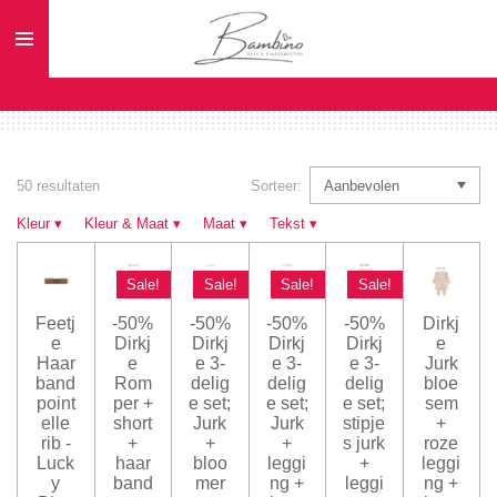
Ga
direct
naar
de
hoofdinhoud
50 resultaten
Sorteer:
Kleur
▾
Kleur & Maat
▾
Maat
▾
Tekst
▾
Sale!
Sale!
Sale!
Sale!
Feetj
-50%
-50%
-50%
-50%
Dirkj
e
Dirkj
Dirkj
Dirkj
Dirkj
e
Haar
e
e 3-
e 3-
e 3-
Jurk
band
Rom
delig
delig
delig
bloe
point
per +
e set;
e set;
e set;
sem
elle
short
Jurk
Jurk
stipje
+
rib -
+
+
+
s jurk
roze
Luck
haar
bloo
leggi
+
leggi
y
band
mer
ng +
leggi
ng +