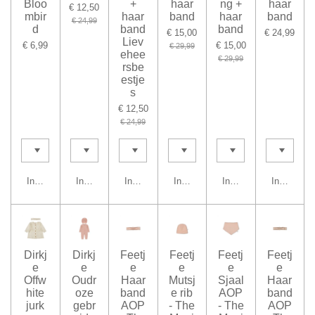
Bloo
+
haar
ng +
haar
€ 12,50
mbir
haar
band
haar
band
€ 24,99
d
band
band
€ 15,00
€ 24,99
Liev
€ 6,99
€ 15,00
€ 29,99
ehee
€ 29,99
rsbe
estje
s
€ 12,50
€ 24,99
In winkelwagen
In winkelwagen
In winkelwagen
In winkelwagen
In winkelwagen
In winkel
Dirkj
Dirkj
Feetj
Feetj
Feetj
Feetj
e
e
e
e
e
e
Offw
Oudr
Haar
Mutsj
Sjaal
Haar
hite
oze
band
e rib
AOP
band
jurk
gebr
AOP
- The
- The
AOP