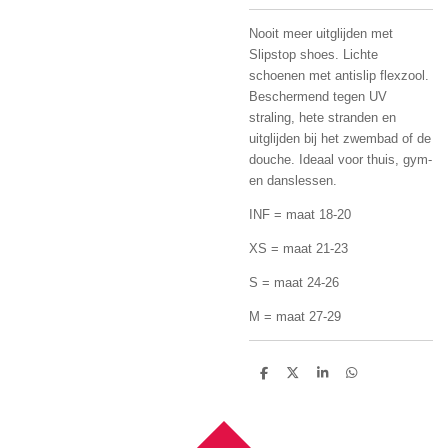
Nooit meer uitglijden met
Slipstop shoes. Lichte
schoenen met antislip flexzool.
Beschermend tegen UV
straling, hete stranden en
uitglijden bij het zwembad of de
douche. Ideaal voor thuis, gym-
en danslessen.
INF = maat 18-20
XS = maat 21-23
S = maat 24-26
M = maat 27-29
D
D
S
D
e
e
h
e
l
e
a
l
e
l
r
e
n
e
n