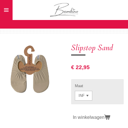
Ga
direct
naar
de
hoofdinhoud
Slipstop Sand
€ 22,95
Maat
In winkelwagen