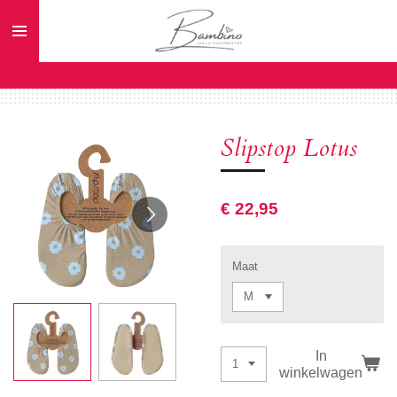
Ga
direct
naar
de
hoofdinhoud
Slipstop Lotus
€ 22,95
Maat
In
winkelwagen