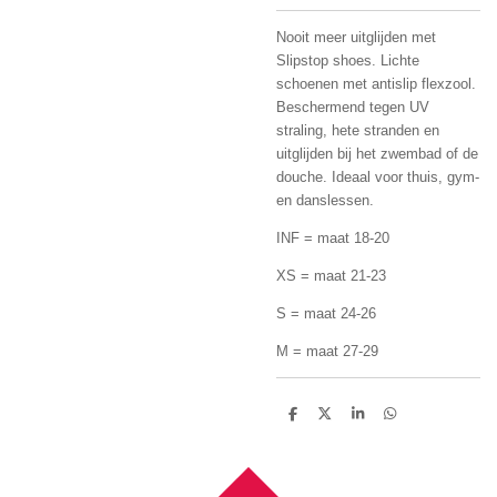
Nooit meer uitglijden met
Slipstop shoes. Lichte
schoenen met antislip flexzool.
Beschermend tegen UV
straling, hete stranden en
uitglijden bij het zwembad of de
douche. Ideaal voor thuis, gym-
en danslessen.
INF = maat 18-20
XS = maat 21-23
S = maat 24-26
M = maat 27-29
D
D
S
D
e
e
h
e
l
e
a
l
e
l
r
e
n
e
n