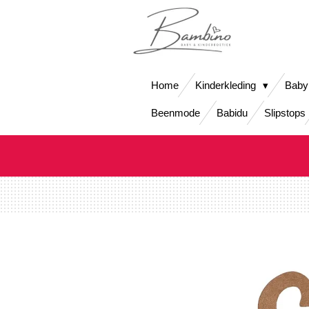
Ga
direct
naar
de
hoofdinhoud
Home
Kinderkleding
Baby
Beenmode
Babidu
Slipstops