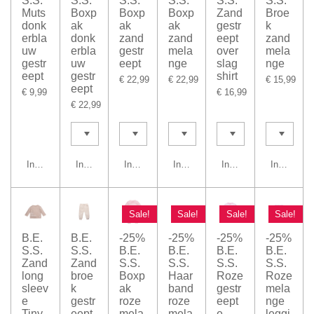
S.S.
S.S.
S.S.
S.S.
S.S.
S.S.
Muts
Boxp
Boxp
Boxp
Zand
Broe
donk
ak
ak
ak
gestr
k
erbla
donk
zand
zand
eept
zand
uw
erbla
gestr
mela
over
mela
gestr
uw
eept
nge
slag
nge
eept
gestr
shirt
€ 22,99
€ 22,99
€ 15,99
eept
€ 9,99
€ 16,99
€ 22,99
In winkelwagen
In winkelwagen
In winkelwagen
In winkelwagen
In winkelwagen
In winkel
Sale!
Sale!
Sale!
Sale!
B.E.
B.E.
-25%
-25%
-25%
-25%
S.S.
S.S.
B.E.
B.E.
B.E.
B.E.
Zand
Zand
S.S.
S.S.
S.S.
S.S.
long
broe
Boxp
Haar
Roze
Roze
sleev
k
ak
band
gestr
mela
e
gestr
roze
roze
eept
nge
Tiny
eept
mela
mela
e
leggi