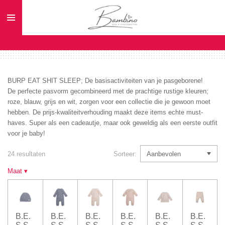
Ga
direct
naar
de
hoofdinhoud
BURP EAT SHIT SLEEP; De basisactiviteiten van je pasgeborene!
De perfecte pasvorm gecombineerd met de prachtige rustige kleuren;
roze, blauw, grijs en wit, zorgen voor een collectie die je gewoon moet
hebben. De prijs-kwaliteitverhouding maakt deze items echte must-
haves. Super als een cadeautje, maar ook geweldig als een eerste outfit
voor je baby!
24 resultaten
Sorteer:
Maat
▾
B.E.
B.E.
B.E.
B.E.
B.E.
B.E.