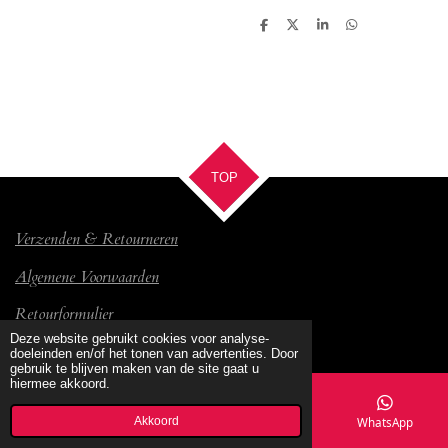
D
D
S
D
e
e
h
e
l
e
a
l
e
l
r
e
n
e
n
TOP
Verzenden & Retourneren
Algemene Voorwaarden
Retourformulier
© 2017 Bambino
Deze website gebruikt cookies voor analyse-
doeleinden en/of het tonen van advertenties. Door
gebruik te blijven maken van de site gaat u
hiermee akkoord.
Akkoord
E-mailadres
Kaart
Facebook
WhatsApp