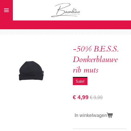
Ga
direct
naar
de
hoofdinhoud
-50% B.E.S.S.
Donkerblauwe
rib muts
Sale!
€ 4,99
€ 9,99
In winkelwagen