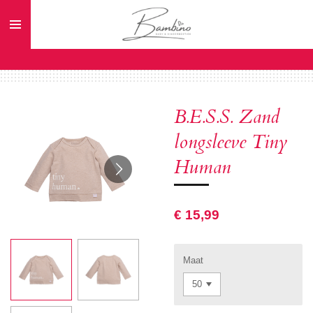
Ga
direct
naar
de
hoofdinhoud
B.E.S.S. Zand
longsleeve Tiny
Human
€ 15,99
Maat