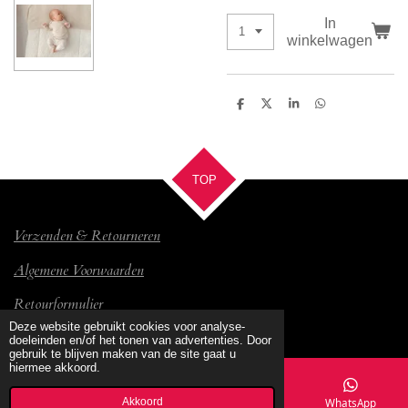
In
winkelwagen
D
D
S
D
e
e
h
e
l
e
a
l
e
l
r
e
n
e
n
TOP
Verzenden & Retourneren
Algemene Voorwaarden
Retourformulier
© 2017 Bambino
Deze website gebruikt cookies voor analyse-
doeleinden en/of het tonen van advertenties. Door
gebruik te blijven maken van de site gaat u
hiermee akkoord.
Akkoord
E-mailadres
Kaart
Facebook
WhatsApp