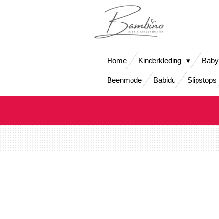
Ga
direct
naar
de
hoofdinhoud
Home
Kinderkleding
Baby
Beenmode
Babidu
Slipstops