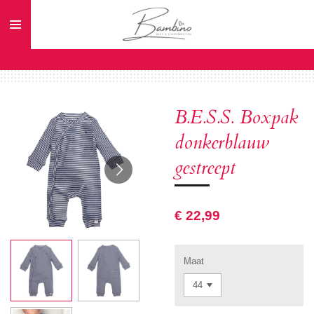
Ga
direct
naar
de
hoofdinhoud
B.E.S.S. Boxpak
donkerblauw
gestreept
€ 22,99
Maat