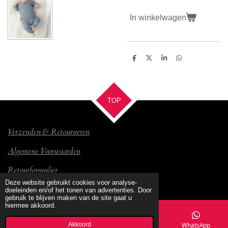
In winkelwagen
D
D
S
D
e
e
h
e
l
e
a
l
e
l
r
e
n
e
n
TOP
Verzenden & Retourneren
Algemene Voorwaarden
Retourformulier
© 2017 Bambino
Deze website gebruikt cookies voor analyse-
doeleinden en/of het tonen van advertenties. Door
gebruik te blijven maken van de site gaat u
hiermee akkoord.
Akkoord
E-mailadres
Kaart
Facebook
WhatsApp