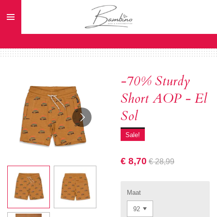
Ga
direct
naar
de
hoofdinhoud
-70% Sturdy
Short AOP - El
Sol
Sale!
€ 8,70
€ 28,99
Maat