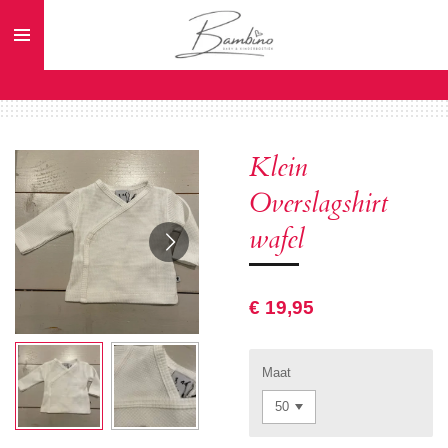
Ga
direct
naar
de
hoofdinhoud
Klein
Overslagshirt
wafel
€ 19,95
Maat