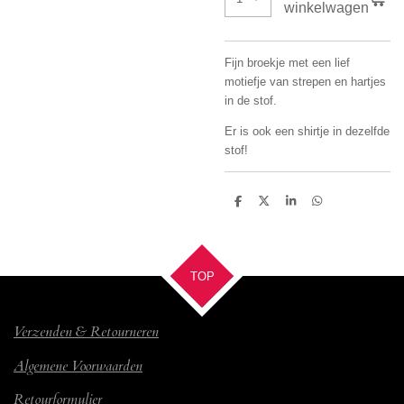
winkelwagen
Fijn broekje met een lief
motiefje van strepen en hartjes
in de stof.
Er is ook een shirtje in dezelfde
stof!
D
D
S
D
e
e
h
e
l
e
a
l
e
l
r
e
n
e
n
TOP
Verzenden & Retourneren
Algemene Voorwaarden
Retourformulier