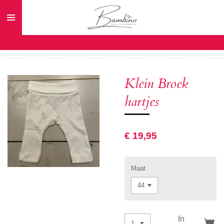
Ga
direct
naar
de
hoofdinhoud
Klein Broek
hartjes
€ 19,95
Maat
In