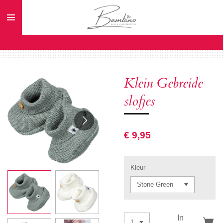
Ga
direct
naar
de
hoofdinhoud
Klein Gebreide
slofjes
€ 9,95
Kleur
In