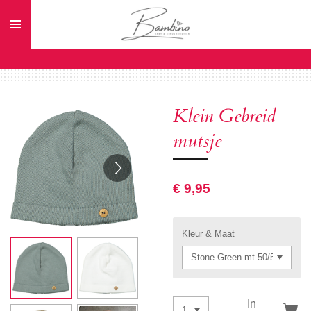
Ga
direct
naar
de
hoofdinhoud
Klein Gebreid
mutsje
€ 9,95
Kleur & Maat
In