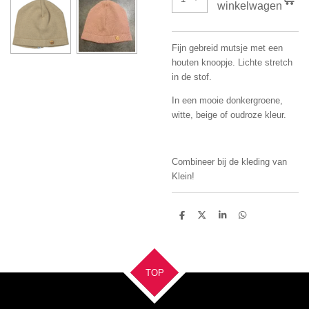
winkelwagen
Fijn gebreid mutsje met een
houten knoopje. Lichte stretch
in de stof.
In een mooie donkergroene,
witte, beige of oudroze kleur.
Combineer bij de kleding van
Klein!
D
D
S
D
e
e
h
e
l
e
a
l
e
l
r
e
n
e
n
TOP