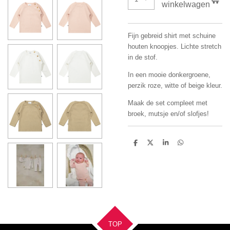
winkelwagen
Fijn gebreid shirt met schuine
houten knoopjes. Lichte stretch
in de stof.
In een mooie donkergroene,
perzik roze, witte of beige kleur.
Maak de set compleet met
broek, mutsje en/of slofjes!
D
D
S
D
e
e
h
e
l
e
a
l
e
l
r
e
n
e
n
TOP