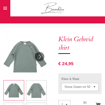
Ga
direct
naar
de
hoofdinhoud
Klein Gebreid
shirt
€ 24,95
Kleur & Maat
In