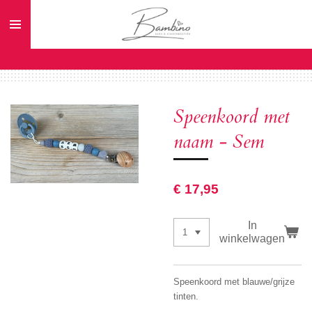
Ga
direct
naar
de
hoofdinhoud
Speenkoord met
naam - Sem
€ 17,95
In
winkelwagen
Speenkoord met blauwe/grijze
tinten.