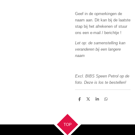
Geef in de opmerkingen de
naam aan. Dit kan bij de laatste
stap bij het afrekenen of stuur
ons een e-mail / berichtje !
Let op: de samenstelling kan
veranderen bij een langere
naam
Excl. BIBS Speen Petrol op de
foto. Deze is los te bestellen!
D
D
S
D
e
e
h
e
l
e
a
l
e
l
r
e
n
e
n
TOP