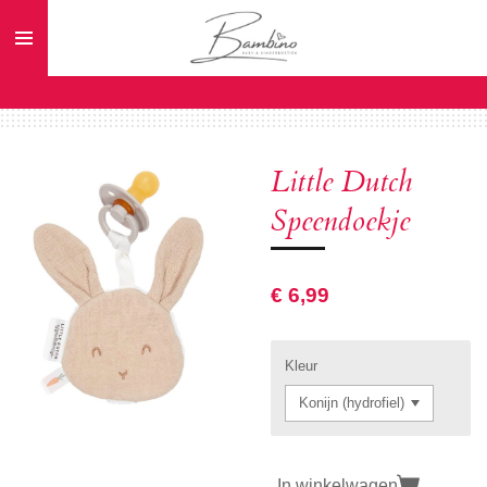
Ga
direct
naar
de
hoofdinhoud
Little Dutch
Speendoekje
€ 6,99
Kleur
In winkelwagen