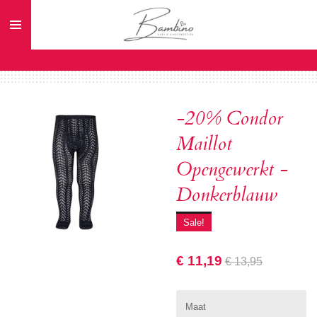
Ga
direct
naar
de
hoofdinhoud
-20% Condor
Maillot
Opengewerkt -
Donkerblauw
Sale!
€ 11,19
€ 13,95
Maat