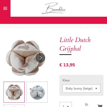
Ga
direct
naar
de
hoofdinhoud
Little Dutch
Grijpbal
€ 13,95
Kleur
In