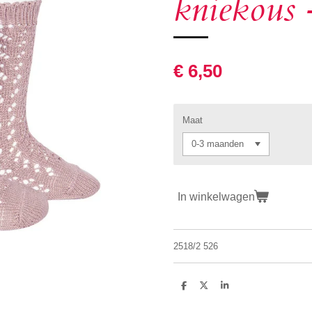
kniekous 
€ 6,50
Maat
In winkelwagen
2518/2 526
D
D
S
e
e
h
l
e
a