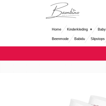
Ga
direct
naar
de
hoofdinhoud
Home
Kinderkleding
Baby
Beenmode
Babidu
Slipstops