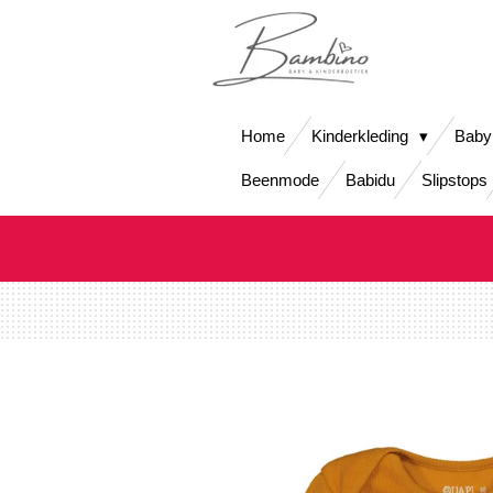
Ga
direct
naar
de
hoofdinhoud
Home
Kinderkleding
Baby
Beenmode
Babidu
Slipstops