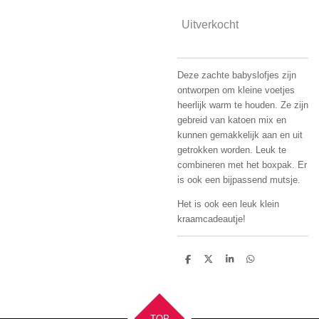
Uitverkocht
Deze zachte babyslofjes zijn
ontworpen om kleine voetjes
heerlijk warm te houden. Ze zijn
gebreid van katoen mix en
kunnen gemakkelijk aan en uit
getrokken worden. Leuk te
combineren met het boxpak. Er
is ook een bijpassend mutsje.
Het is ook een leuk klein
kraamcadeautje!
D
D
S
D
e
e
h
e
l
e
a
l
e
l
r
e
n
e
n
TOP