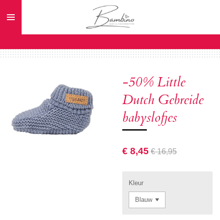
Ga
direct
naar
de
hoofdinhoud
-50% Little
Dutch Gebreide
babyslofjes
€ 8,45
€ 16,95
Kleur