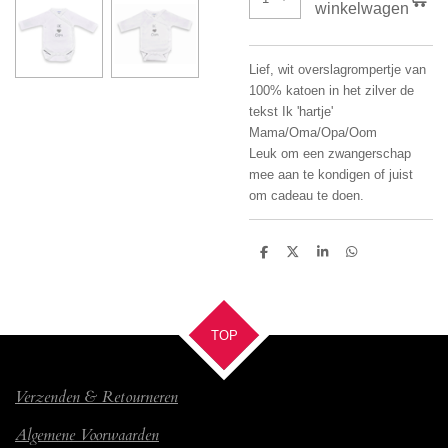
winkelwagen
Lief, wit overslagrompertje van
100% katoen in het zilver de
tekst Ik 'hartje'
Mama/Oma/Opa/Oom
Leuk om een zwangerschap
mee aan te kondigen of juist
om cadeau te doen.
D
D
S
D
e
e
h
e
l
e
a
l
e
l
r
e
n
e
n
TOP
Verzenden & Retourneren
Algemene Voorwaarden