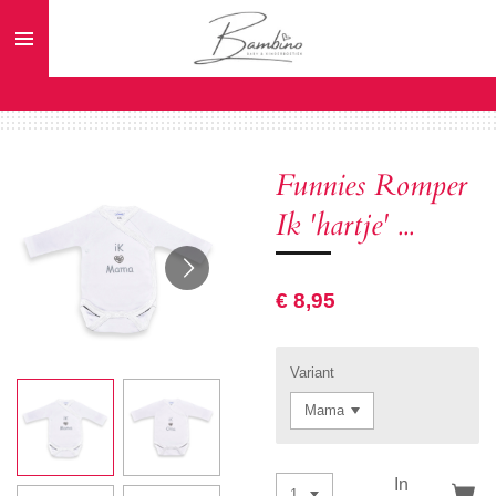
Ga
direct
naar
de
hoofdinhoud
Funnies Romper
Ik 'hartje' ...
€ 8,95
Variant
In