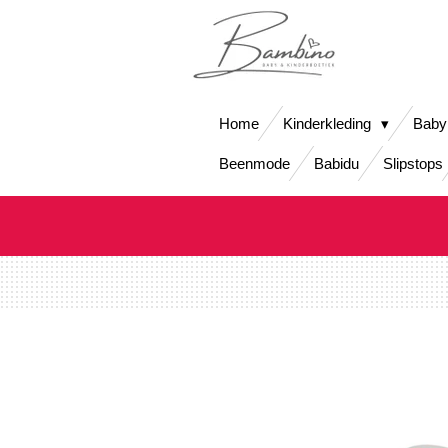
Ga
direct
naar
de
hoofdinhoud
Home
Kinderkleding
Baby
Beenmode
Babidu
Slipstops