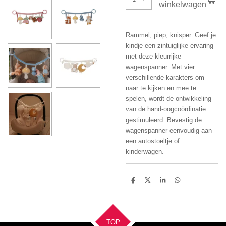
winkelwagen
Rammel, piep, knisper. Geef je
kindje een zintuiglijke ervaring
met deze kleurrijke
wagenspanner. Met vier
verschillende karakters om
naar te kijken en mee te
spelen, wordt de ontwikkeling
van de hand-oogcoördinatie
gestimuleerd. Bevestig de
wagenspanner eenvoudig aan
een autostoeltje of
kinderwagen.
D
D
S
D
e
e
h
e
l
e
a
l
e
l
r
e
n
e
n
TOP