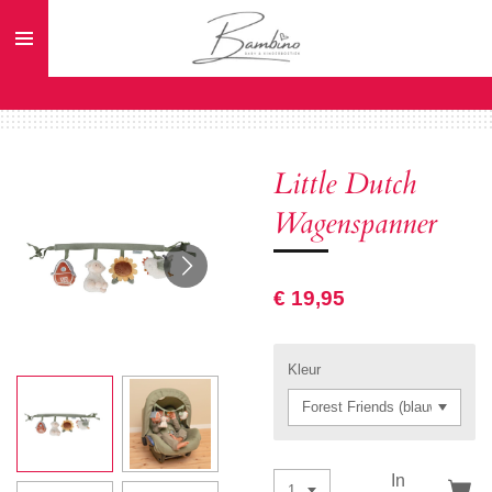
Ga
direct
naar
de
hoofdinhoud
Little Dutch
Wagenspanner
€ 19,95
Kleur
In