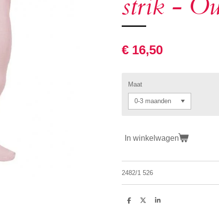
strik - O
€ 16,50
Maat
In winkelwagen
2482/1 526
D
D
S
e
e
h
l
e
a