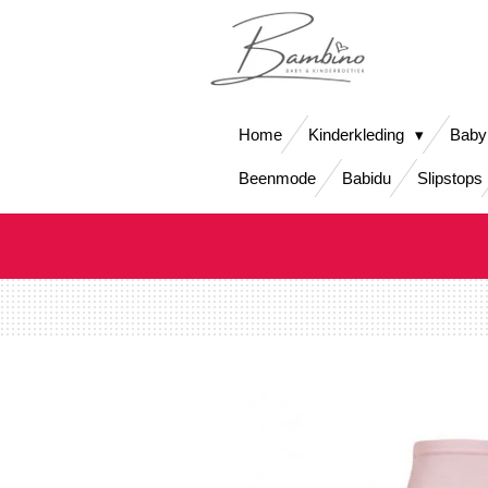
Ga
direct
naar
de
hoofdinhoud
Home
Kinderkleding
Baby
Beenmode
Babidu
Slipstops