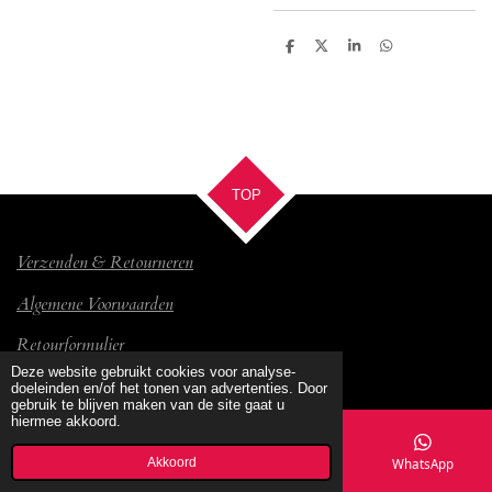
D
D
S
D
e
e
h
e
l
e
a
l
e
l
r
e
n
e
n
TOP
Verzenden & Retourneren
Algemene Voorwaarden
Retourformulier
© 2017 Bambino
Deze website gebruikt cookies voor analyse-
doeleinden en/of het tonen van advertenties. Door
gebruik te blijven maken van de site gaat u
hiermee akkoord.
Akkoord
E-mailadres
Kaart
Facebook
WhatsApp