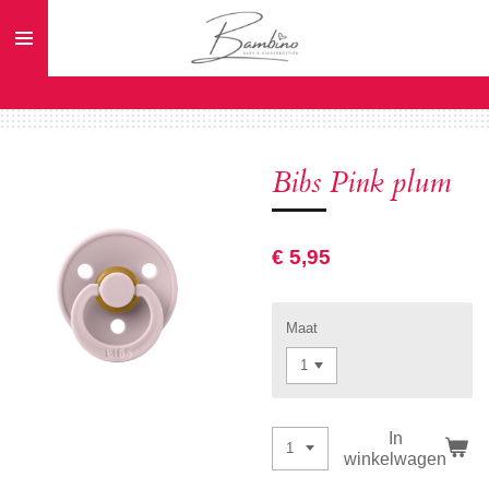
Ga
direct
naar
de
hoofdinhoud
Bibs Pink plum
€ 5,95
Maat
In
winkelwagen