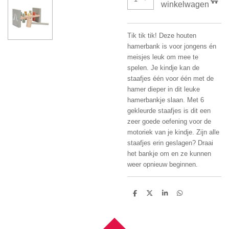
winkelwagen
Tik tik tik! Deze houten
hamerbank is voor jongens én
meisjes leuk om mee te
spelen. Je kindje kan de
staafjes één voor één met de
hamer dieper in dit leuke
hamerbankje slaan. Met 6
gekleurde staafjes is dit een
zeer goede oefening voor de
motoriek van je kindje. Zijn alle
staafjes erin geslagen? Draai
het bankje om en ze kunnen
weer opnieuw beginnen.
D
D
S
D
e
e
h
e
l
e
a
l
e
l
r
e
n
e
n