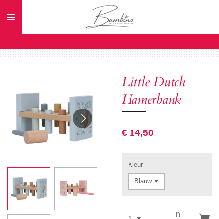
Ga
direct
naar
de
hoofdinhoud
Little Dutch
Hamerbank
€ 14,50
Kleur
In