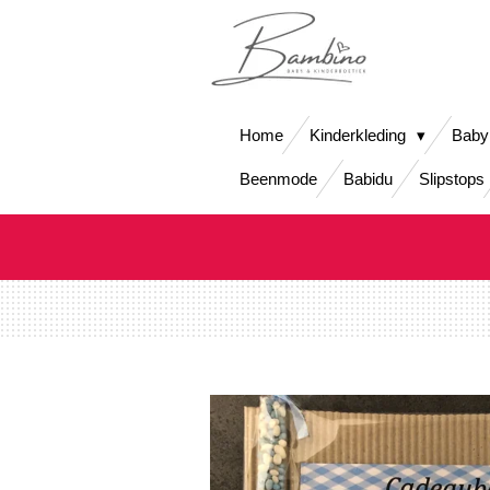
Ga
direct
naar
de
hoofdinhoud
Home
Kinderkleding
Baby
Beenmode
Babidu
Slipstops