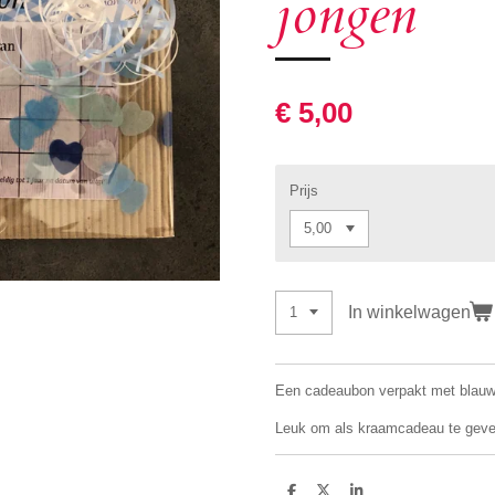
jongen
€ 5,00
Prijs
In winkelwagen
Een cadeaubon verpakt met blauwe 
Leuk om als kraamcadeau te geve
D
D
S