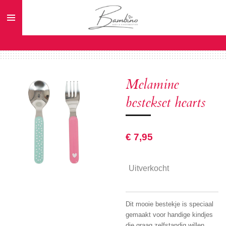
Ga
direct
naar
de
hoofdinhoud
Melamine
bestekset hearts
€ 7,95
Uitverkocht
Dit mooie bestekje is speciaal
gemaakt voor handige kindjes
die graag zelfstandig willen