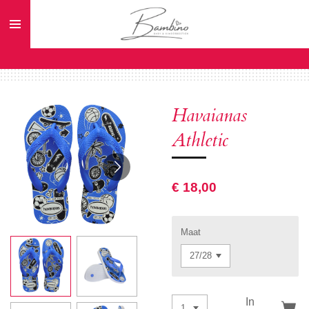
Ga
direct
naar
de
hoofdinhoud
Havaianas
Athletic
€ 18,00
Maat
In