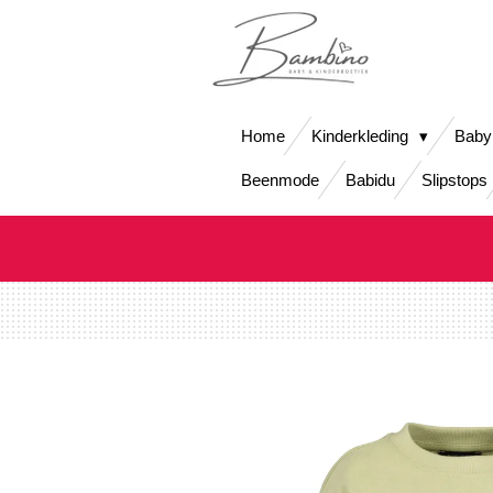
Ga
direct
naar
de
hoofdinhoud
Home
Kinderkleding
Baby
Beenmode
Babidu
Slipstops