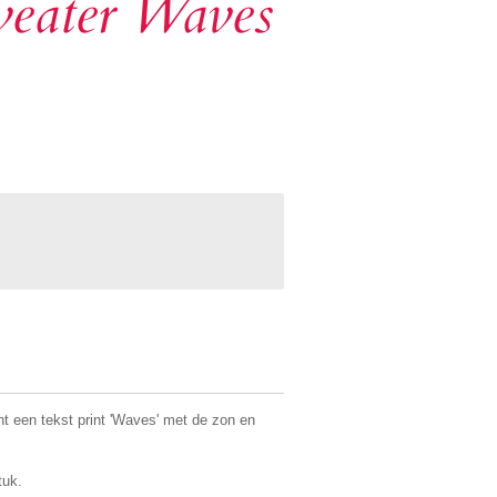
weater Waves
t een tekst print 'Waves' met de zon en
tuk.