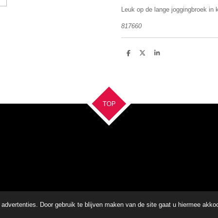
Leuk op de lange joggingbroek in k
817660
D
D
S
e
e
h
l
e
a
e
l
r
n
e
TOP
advertenties. Door gebruik te blijven maken van de site gaat u hiermee akko