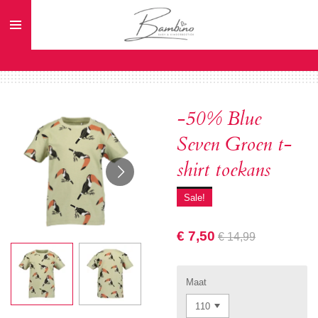
Ga
direct
naar
de
hoofdinhoud
-50% Blue
Seven Groen t-
shirt toekans
Sale!
€ 7,50
€ 14,99
Maat