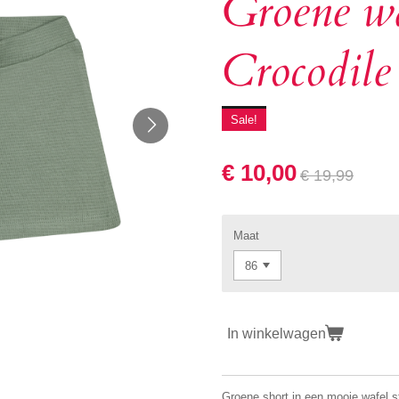
Groene wa
Crocodile
Sale!
€ 10,00
€ 19,99
Maat
In winkelwagen
Groene short in een mooie wafel s