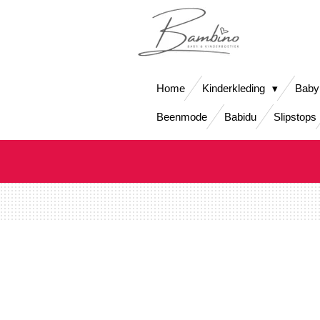
Ga
direct
naar
de
hoofdinhoud
Home
Kinderkleding
Baby
Beenmode
Babidu
Slipstops