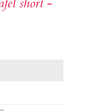
fel short -
tof.