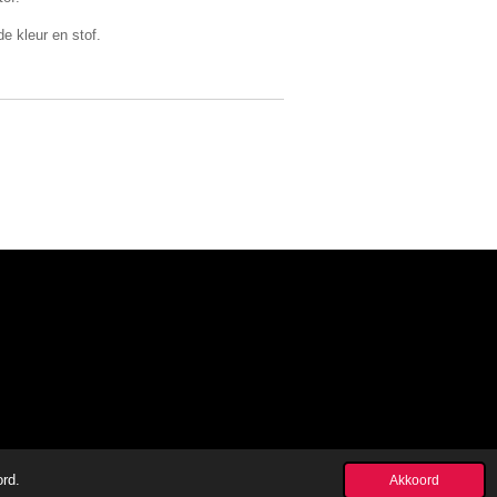
e kleur en stof.
ord.
Akkoord