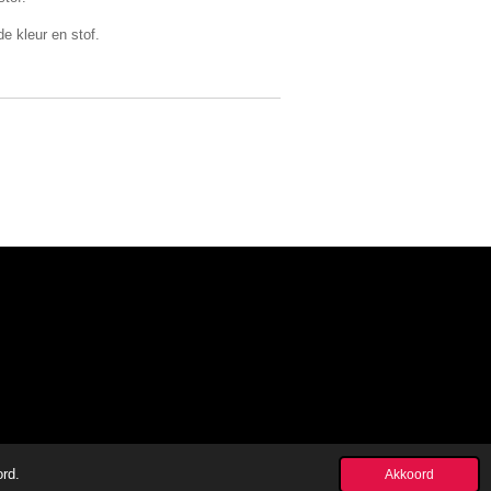
e kleur en stof.
ord.
Akkoord