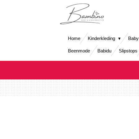
Ga
direct
naar
de
hoofdinhoud
Home
Kinderkleding
Baby
Beenmode
Babidu
Slipstops