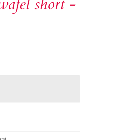
wafel short -
stof.