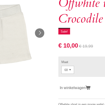
Offwhite 
Crocodile
Sale!
€ 10,00
€ 19,99
Maat
In winkelwagen
Offwhite short in een mooie wafel 