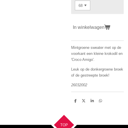
In winkelwagen
Mintgroene sweater met op de
voorkant een kleine krokodil en
'Croco Amigo'.
Leuk op de donkergroene broek
of de gestreepte broek!
26032002
D
D
S
D
e
e
h
e
l
e
a
l
e
l
r
e
n
e
n
TOP