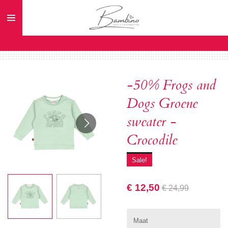
Ga
direct
naar
de
hoofdinhoud
-50% Frogs and
Dogs Groene
sweater -
Crocodile
Sale!
€ 12,50
€ 24,99
Maat