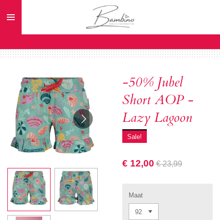
Ga
direct
naar
de
hoofdinhoud
-50% Jubel
Short AOP -
Lazy Lagoon
Sale!
€ 12,00
€ 23,99
Maat