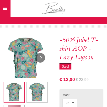
Ga
direct
naar
de
hoofdinhoud
-50% Jubel T-
shirt AOP -
Lazy Lagoon
Sale!
€ 12,00
€ 23,99
Maat