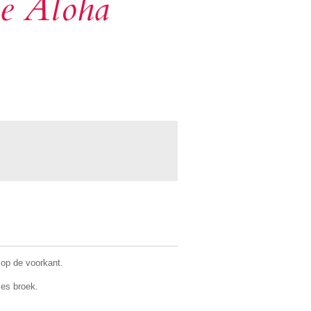
ce Aloha
 op de voorkant.
jes broek.