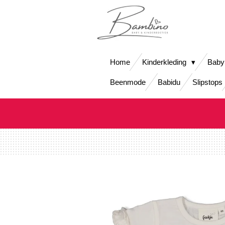
Ga
direct
naar
de
hoofdinhoud
Home
Kinderkleding
Baby
Beenmode
Babidu
Slipstops