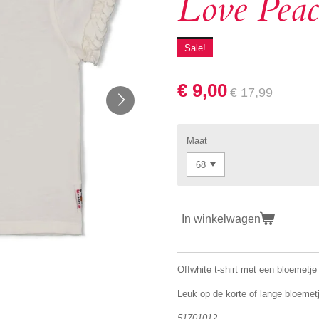
Love Pea
Sale!
€ 9,00
€ 17,99
Maat
In winkelwagen
Offwhite t-shirt met een bloemetje
Leuk op de korte of lange bloemet
51701012