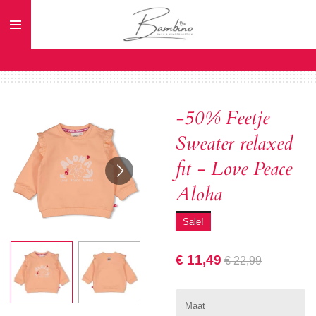
Ga
direct
naar
de
hoofdinhoud
-50% Feetje
Sweater relaxed
fit - Love Peace
Aloha
Sale!
€ 11,49
€ 22,99
Maat