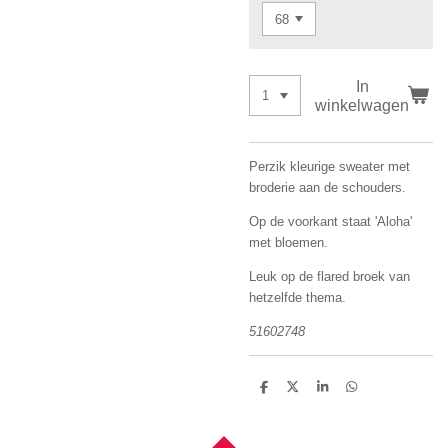
In
winkelwagen
Perzik kleurige sweater met
broderie aan de schouders.
Op de voorkant staat 'Aloha'
met bloemen.
Leuk op de flared broek van
hetzelfde thema.
51602748
D
D
S
D
e
e
h
e
l
e
a
l
e
l
r
e
n
e
n