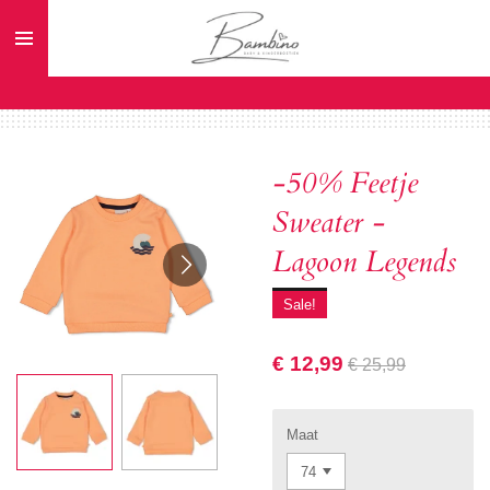
Ga
direct
naar
de
hoofdinhoud
-50% Feetje
Sweater -
Lagoon Legends
Sale!
€ 12,99
€ 25,99
Maat