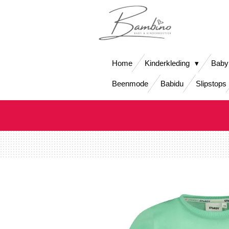
Ga
direct
naar
de
hoofdinhoud
Home
Kinderkleding
Baby
Beenmode
Babidu
Slipstops