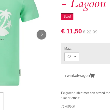
- Lagoon 
Sale!
€ 11,50
€ 22,99
Maat
In winkelwagen
Felgroen t-shirt met een strand m
'Out of office'.
71700500