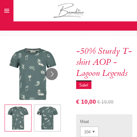
Ga
direct
naar
de
hoofdinhoud
-50% Sturdy T-
shirt AOP -
Lagoon Legends
Sale!
€ 10,00
€ 19,99
Maat