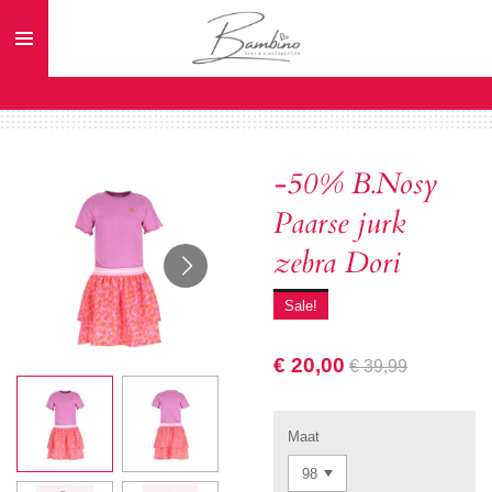
Ga
direct
naar
de
hoofdinhoud
-50% B.Nosy
Paarse jurk
zebra Dori
Sale!
€ 20,00
€ 39,99
Maat