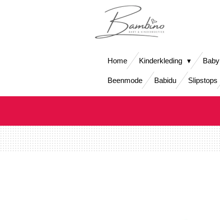
Ga
direct
naar
de
hoofdinhoud
Home
Kinderkleding
Baby
Beenmode
Babidu
Slipstops