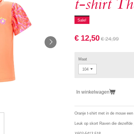
t-shirt Th
Sale!
€ 12,50
€ 24,99
Maat
In winkelwagen
Oranje t-shirt met in de mouw een 
Leuk op skort Raven die dezelfde 
Y602-5413 518