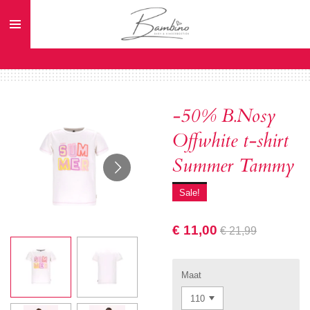
Ga
direct
naar
de
hoofdinhoud
-50% B.Nosy
Offwhite t-shirt
Summer Tammy
Sale!
€ 11,00
€ 21,99
Maat