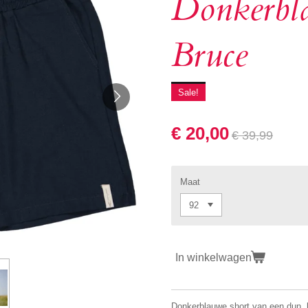
Donkerbl
Bruce
Sale!
€ 20,00
€ 39,99
Maat
In winkelwagen
Donkerblauwe short van een dun, lu