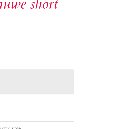
auwe short
chtig stofje.