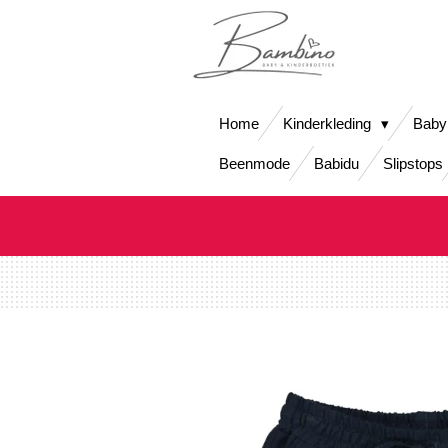
Ga
direct
naar
de
hoofdinhoud
Home
Kinderkleding
Baby
Beenmode
Babidu
Slipstops